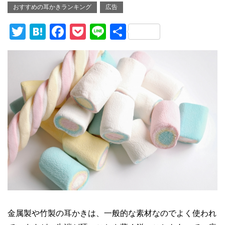
おすすめの耳かきランキング
広告
T
H
F
P
Li
共
wi
at
a
o
n
有
tt
e
c
ck
e
er
n
e
et
a
b
o
o
k
金属製や竹製の耳かきは、一般的な素材なのでよく使われ