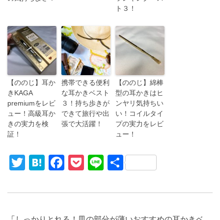
ト３！
【ののじ】耳か
携帯できる便利
【ののじ】綿棒
きKAGA
な耳かきベスト
型の耳かきはヒ
premiumをレビ
３！持ち歩きが
ンヤリ気持ちい
ュー！高級耳か
できて旅行や出
い！コイルタイ
きの実力を検
張で大活躍！
プの実力をレビ
証！
ュー！
T
H
F
P
Li
共
wi
at
a
o
n
有
tt
e
c
ck
e
er
n
e
et
「
しっかりとれる！皿の部分が薄いおすすめの耳かきベ