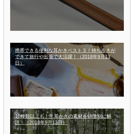
携帯できる便利な耳かきベスト３！持ち歩きが
できて旅行や出張で大活躍！
（2018年9月13
日）
10種類以上も！？耳かきの素材を特徴別に解
説！
（2018年9月13日）