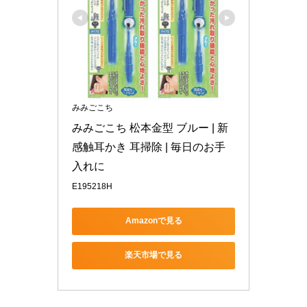
みみごこち
みみごこち 松本金型 ブルー | 新
感触耳かき 耳掃除 | 毎日のお手
入れに
E195218H
Amazonで見る
楽天市場で見る