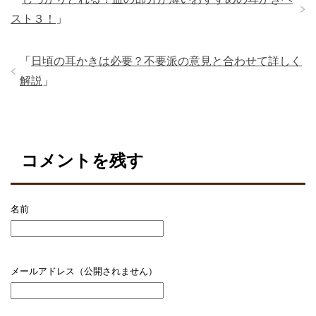
a
b
スト３！
」
o
o
「
日頃の耳かきは必要？不要派の意見と合わせて詳しく
k
解説
」
コメントを残す
名前
メールアドレス（公開されません）