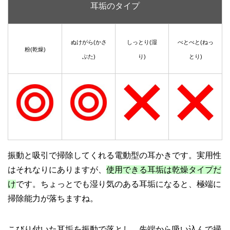
耳垢のタイプ
ぬけがら(かさ
しっとり(湿
べとべと(ねっ
粉(乾燥)
ぶた)
り)
とり)
振動と吸引で掃除してくれる電動型の耳かきです。実用性
はそれなりにありますが、
使用できる耳垢は乾燥タイプだ
け
です。ちょっとでも湿り気のある耳垢になると、極端に
掃除能力が落ちますね。
こびり付いた耳垢を振動で落とし、先端から吸い込んで掃