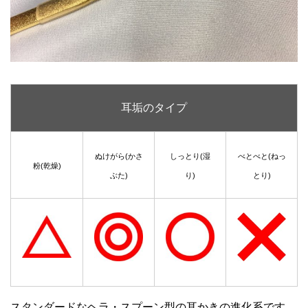
耳垢のタイプ
ぬけがら(かさ
しっとり(湿
べとべと(ねっ
粉(乾燥)
ぶた)
り)
とり)
スタンダードなヘラ・スプーン型の耳かきの進化系です