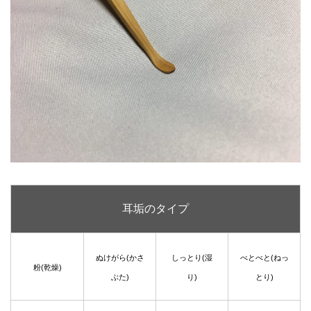
耳垢のタイプ
ぬけがら(かさ
しっとり(湿
べとべと(ねっ
粉(乾燥)
ぶた)
り)
とり)