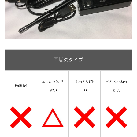
耳垢のタイプ
ぬけがら(かさ
しっとり(湿
べとべと(ねっ
粉(乾燥)
ぶた)
り)
とり)