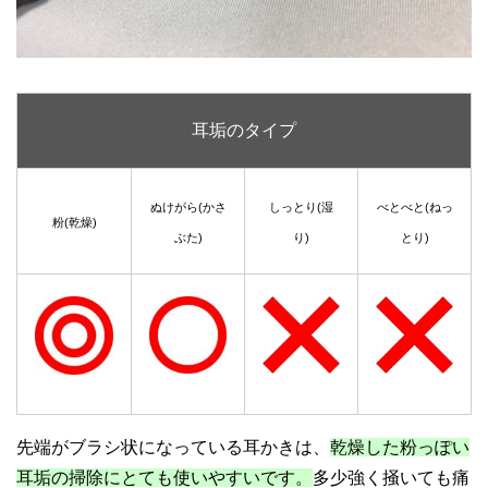
耳垢のタイプ
ぬけがら(かさ
しっとり(湿
べとべと(ねっ
粉(乾燥)
ぶた)
り)
とり)
先端がブラシ状になっている耳かきは、
乾燥した粉っぽい
耳垢の掃除にとても使いやすいです。
多少強く掻いても痛