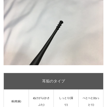
耳垢のタイプ
ぬけがら(かさ
しっとり(湿
べとべと(ねっ
粉(乾燥)
ぶた)
り)
とり)