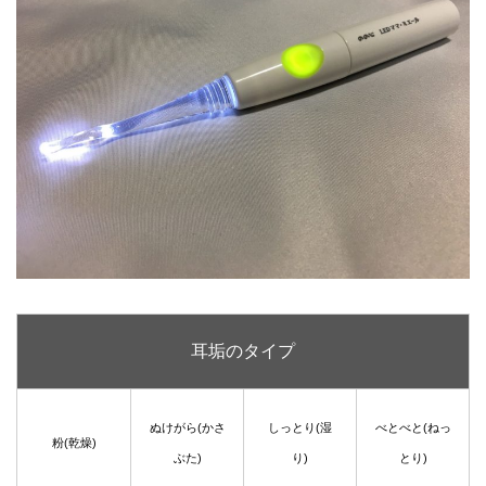
耳垢のタイプ
ぬけがら(かさ
しっとり(湿
べとべと(ねっ
粉(乾燥)
ぶた)
り)
とり)