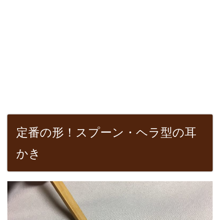
定番の形！スプーン・ヘラ型の耳
かき