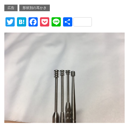
広告
形状別の耳かき
T
H
F
P
Li
共
wi
at
a
o
n
有
tt
e
c
ck
e
er
n
e
et
a
b
o
o
k