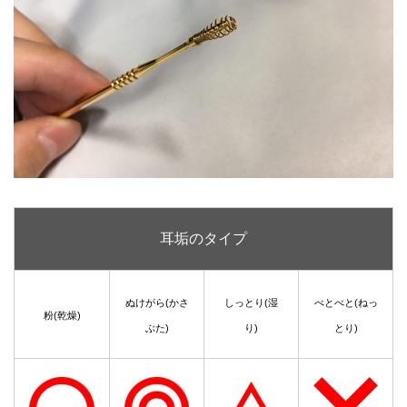
耳垢のタイプ
ぬけがら(かさ
しっとり(湿
べとべと(ねっ
粉(乾燥)
ぶた)
り)
とり)