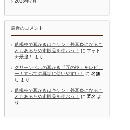
2018年7月
最近のコメント
爪楊枝で耳かきはキケン！外耳炎になるこ
ともあるため市販品を使おう！
に
フォト
ナ最強！
より
グリーンベルの耳かき『匠の技』をレビュ
ー！すべての耳垢に使いやすい！
に
名無
し
より
爪楊枝で耳かきはキケン！外耳炎になるこ
ともあるため市販品を使おう！
に
匿名
よ
り