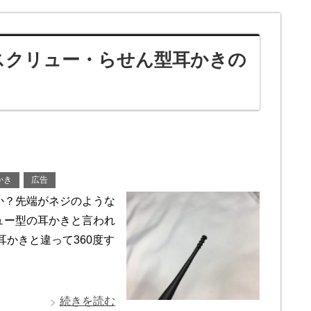
！スクリュー・らせん型耳かきの
かき
広告
か？先端がネジのような
ュー型の耳かきと言われ
かきと違って360度す
続きを読む