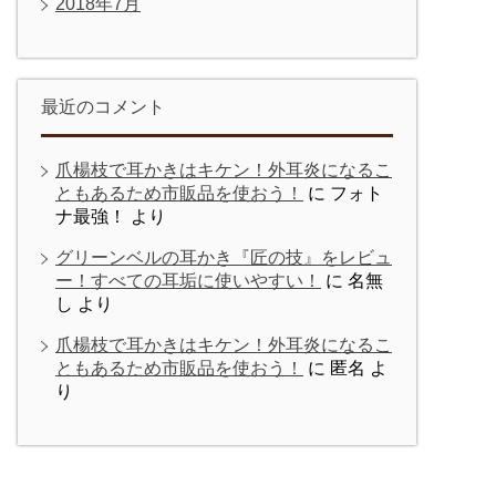
2018年7月
最近のコメント
爪楊枝で耳かきはキケン！外耳炎になるこ
ともあるため市販品を使おう！
に
フォト
ナ最強！
より
グリーンベルの耳かき『匠の技』をレビュ
ー！すべての耳垢に使いやすい！
に
名無
し
より
爪楊枝で耳かきはキケン！外耳炎になるこ
ともあるため市販品を使おう！
に
匿名
よ
り