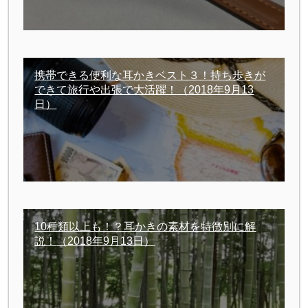
携帯できる便利な耳かきベスト３！持ち歩きが
できて旅行や出張で大活躍！
（2018年9月13
日）
10種類以上も！？耳かきの素材を特徴別に解
説！
（2018年9月13日）