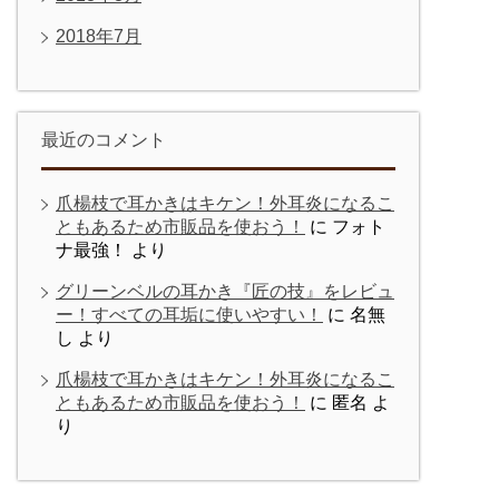
2018年7月
最近のコメント
爪楊枝で耳かきはキケン！外耳炎になるこ
ともあるため市販品を使おう！
に
フォト
ナ最強！
より
グリーンベルの耳かき『匠の技』をレビュ
ー！すべての耳垢に使いやすい！
に
名無
し
より
爪楊枝で耳かきはキケン！外耳炎になるこ
ともあるため市販品を使おう！
に
匿名
よ
り