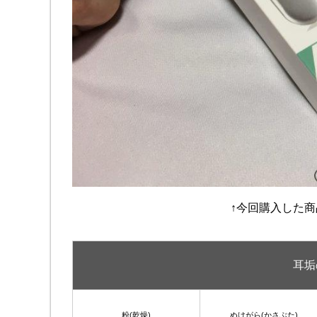
↑今回購入した商
耳垢
粉(乾燥)
ぬけがら(かさぶた)