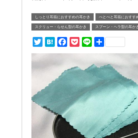
しっとり耳垢におすすめの耳かき
べとべと耳垢におすす
スクリュー・らせん型の耳かき
スプーン・ヘラ型の耳か
T
H
F
P
Li
共
wi
at
a
o
n
有
tt
e
c
ck
e
er
n
e
et
a
b
o
o
k