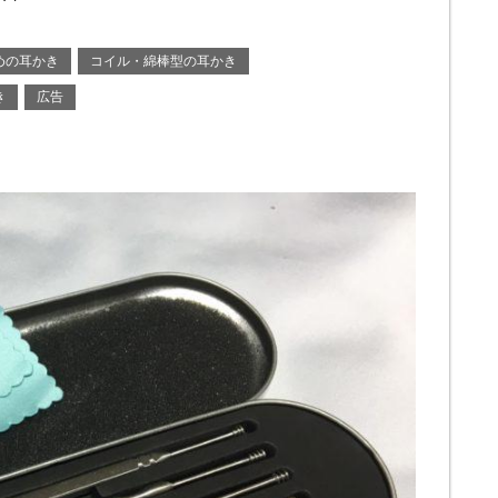
めの耳かき
コイル・綿棒型の耳かき
き
広告