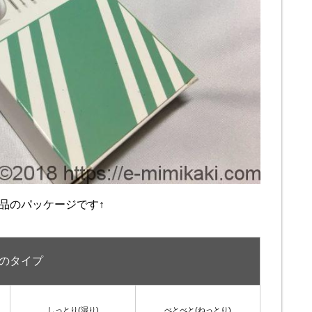
品のパッケージです↑
のタイプ
しっとり(湿り)
べとべと(ねっとり)