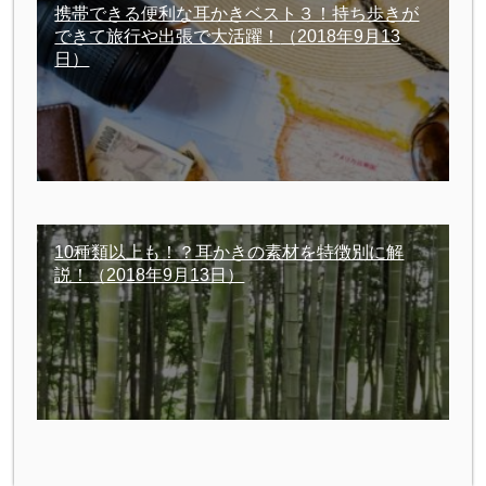
携帯できる便利な耳かきベスト３！持ち歩きが
できて旅行や出張で大活躍！
（2018年9月13
日）
10種類以上も！？耳かきの素材を特徴別に解
説！
（2018年9月13日）