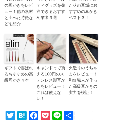
の耳かきをレビ
ティグッズを発
た状の耳垢にお
ュー！他の素材
注できるおすす
すすめの耳かき
と比べた特徴な
め業者３選！
ベスト３！
どを紹介
ギフトで喜ばれ
キャンドゥで買
火造りのうちや
るおすすめの高
える100円のス
まをレビュー！
級耳かき４本！
テンレス製耳か
和釘職人が作っ
きをレビュー！
た高級耳かきの
これは使えな
実力を検証！
い！
T
H
F
P
Li
共
wi
at
a
o
n
有