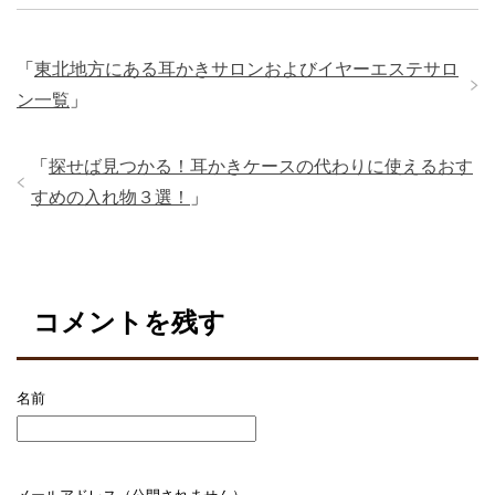
tt
e
c
ck
e
er
n
e
et
「
東北地方にある耳かきサロンおよびイヤーエステサロ
a
b
ン一覧
」
o
o
「
探せば見つかる！耳かきケースの代わりに使えるおす
k
すめの入れ物３選！
」
コメントを残す
名前