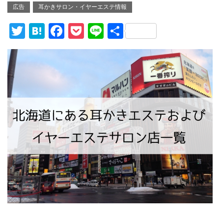
広告
耳かきサロン・イヤーエステ情報
T
H
F
P
Li
共
wi
at
a
o
n
有
tt
e
c
ck
e
er
n
e
et
a
b
o
o
k