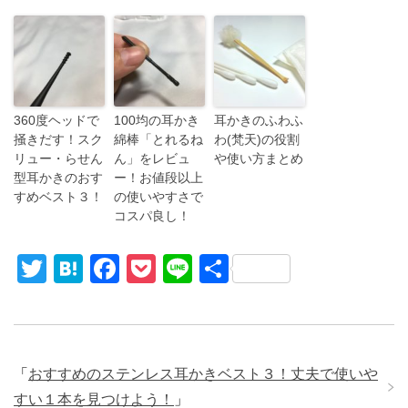
360度ヘッドで
100均の耳かき
耳かきのふわふ
掻きだす！スク
綿棒「とれるね
わ(梵天)の役割
リュー・らせん
ん」をレビュ
や使い方まとめ
型耳かきのおす
ー！お値段以上
すめベスト３！
の使いやすさで
コスパ良し！
T
H
F
P
Li
共
wi
at
a
o
n
有
tt
e
c
ck
e
er
n
e
et
「
おすすめのステンレス耳かきベスト３！丈夫で使いや
a
b
すい１本を見つけよう！
」