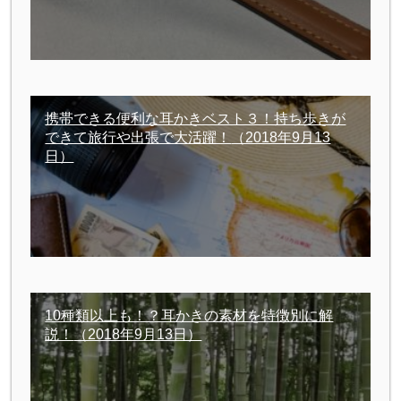
携帯できる便利な耳かきベスト３！持ち歩きが
できて旅行や出張で大活躍！
（2018年9月13
日）
10種類以上も！？耳かきの素材を特徴別に解
説！
（2018年9月13日）