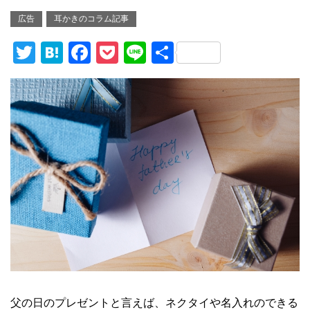
広告
耳かきのコラム記事
T
H
F
P
Li
共
wi
at
a
o
n
有
tt
e
c
ck
e
er
n
e
et
a
b
o
o
k
父の日のプレゼントと言えば、ネクタイや名入れのできる