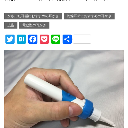
かさぶた耳垢におすすめの耳かき
乾燥耳垢におすすめの耳かき
広告
電動型の耳かき
T
H
F
P
Li
共
wi
at
a
o
n
有
tt
e
c
ck
e
er
n
e
et
a
b
o
o
k