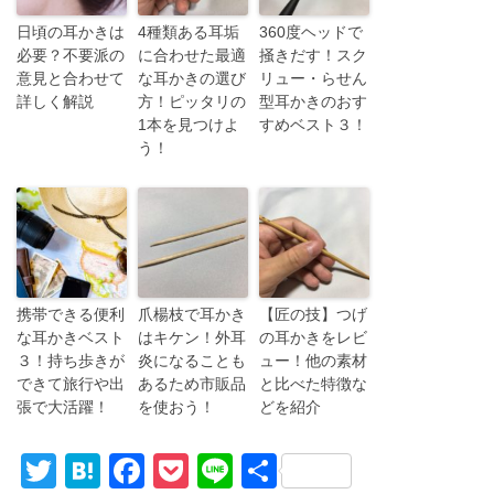
日頃の耳かきは
4種類ある耳垢
360度ヘッドで
必要？不要派の
に合わせた最適
掻きだす！スク
意見と合わせて
な耳かきの選び
リュー・らせん
詳しく解説
方！ピッタリの
型耳かきのおす
1本を見つけよ
すめベスト３！
う！
携帯できる便利
爪楊枝で耳かき
【匠の技】つげ
な耳かきベスト
はキケン！外耳
の耳かきをレビ
３！持ち歩きが
炎になることも
ュー！他の素材
できて旅行や出
あるため市販品
と比べた特徴な
張で大活躍！
を使おう！
どを紹介
T
H
F
P
Li
共