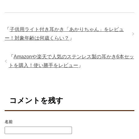
wi
at
a
o
n
有
tt
e
c
ck
e
er
n
e
et
「
子供用ライト付き耳かき「あかりちゃん」をレビュ
a
b
ー！対象年齢は何歳くらい？
」
o
o
「
Amazonや楽天で人気のステンレス製の耳かき6本セッ
k
トを購入！使い勝手をレビュー
」
コメントを残す
名前