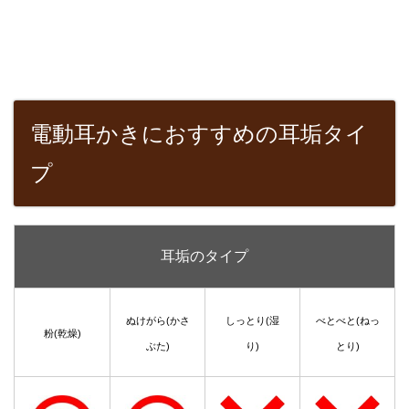
電動耳かきにおすすめの耳垢タイ
プ
耳垢のタイプ
ぬけがら(かさ
しっとり(湿
べとべと(ねっ
粉(乾燥)
ぶた)
り)
とり)